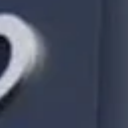
s Uma Solução Promissora para a Poluição
scobrem fungos marinhos capazes de degradar plásticos rapidament
os...