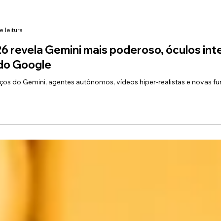
e leitura
6 revela Gemini mais poderoso, óculos int
 do Google
os do Gemini, agentes autônomos, vídeos hiper-realistas e novas f