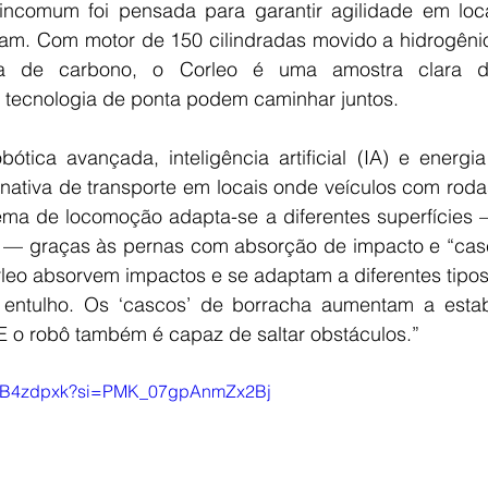
incomum foi pensada para garantir agilidade em loca
m. Com motor de 150 cilindradas movido a hidrogênio 
ra de carbono, o Corleo é uma amostra clara d
e tecnologia de ponta podem caminhar juntos.
bótica avançada, inteligência artificial (IA) e energia
rnativa de transporte em locais onde veículos com rod
stema de locomoção adapta-se a diferentes superfícies
s — graças às pernas com absorção de impacto e “casc
leo absorvem impactos e se adaptam a diferentes tipos
 entulho. Os ‘cascos’ de borracha aumentam a estab
E o robô também é capaz de saltar obstáculos.”
PtK6B4zdpxk?si=PMK_07gpAnmZx2Bj