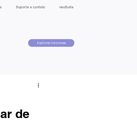
s
Suporte e contato
neoSuite
Explorar neonews
ar de