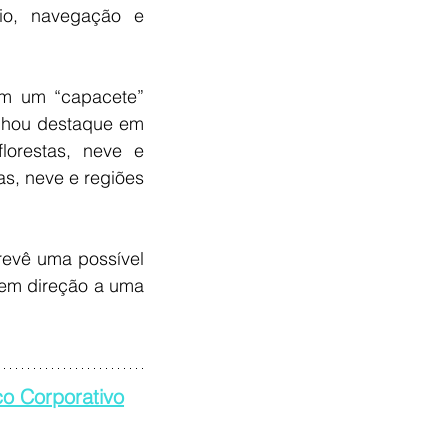
io, navegação e 
om um “capacete” 
nhou destaque em 
orestas, neve e 
, neve e regiões 
revê uma possível 
em direção a uma 
o Corporativo