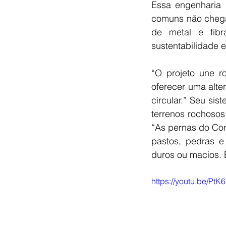
Essa engenharia 
comuns não chega
de metal e fib
sustentabilidade 
“O projeto une ro
oferecer uma alte
circular.” Seu si
terrenos rochoso
“As pernas do Cor
pastos, pedras e
duros ou macios. 
https://youtu.be/