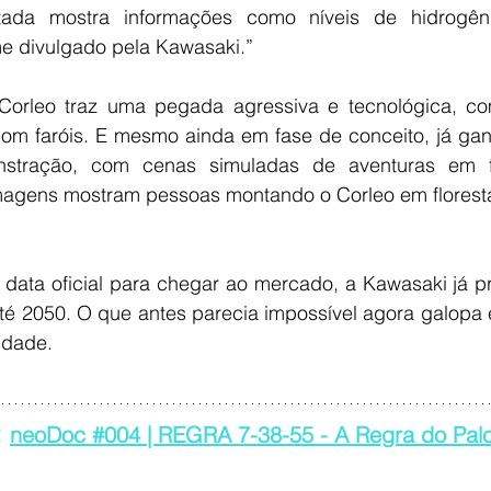
tada mostra informações como níveis de hidrogên
me divulgado pela Kawasaki.” 
 Corleo traz uma pegada agressiva e tecnológica, c
com faróis. E mesmo ainda em fase de conceito, já ga
stração, com cenas simuladas de aventuras em fl
agens mostram pessoas montando o Corleo em florestas
 data oficial para chegar ao mercado, a Kawasaki já p
té 2050. O que antes parecia impossível agora galopa 
idade.
 
neoDoc #004 | REGRA 7-38-55 - A Regra do Palc