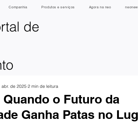
Companhia
Produtos e serviços
Agora na neo
neonew
rtal de
nto
 abr. de 2025
2 min de leitura
| Quando o Futuro da
ade Ganha Patas no Lug