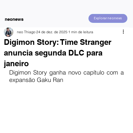
Explorar neonews
neonews
neo Thiago
24 de dez. de 2025
1 min de leitura
Digimon Story: Time Stranger
anuncia segunda DLC para
janeiro
Digimon Story ganha novo capítulo com a 
expansão Gaku Ran