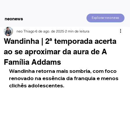
Explorar neonews
neonews
neo Thiago
6 de ago. de 2025
2 min de leitura
Wandinha | 2ª temporada acerta
ao se aproximar da aura de A
Família Addams
Wandinha retorna mais sombria, com foco 
renovado na essência da franquia e menos 
clichês adolescentes.