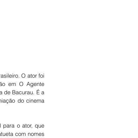
leiro. O ator foi 
ção em O Agente 
a de Bacurau. É a 
miação do cinema 
para o ator, que 
atueta com nomes 