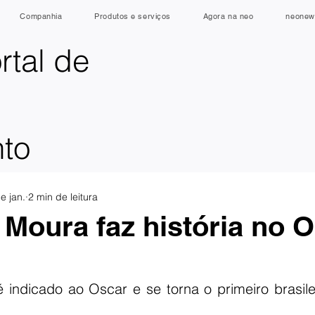
Companhia
Produtos e serviços
Agora na neo
neonew
rtal de
nto
e jan.
2 min de leitura
Moura faz história no 
indicado ao Oscar e se torna o primeiro brasilei