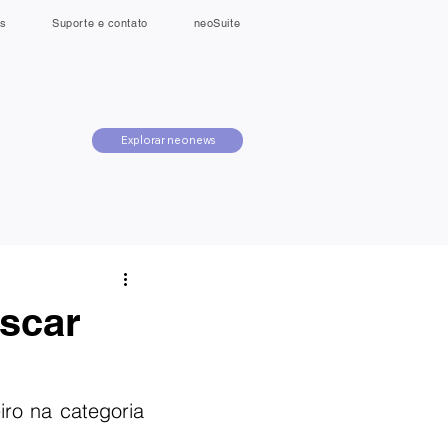
s
Suporte e contato
neoSuite
Explorar neonews
Oscar
ro na categoria 