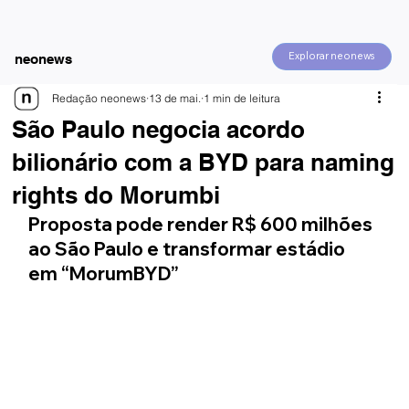
Explorar neonews
neonews
Redação neonews
13 de mai.
1 min de leitura
São Paulo negocia acordo
bilionário com a BYD para naming
rights do Morumbi
Proposta pode render R$ 600 milhões 
ao São Paulo e transformar estádio 
em “MorumBYD”