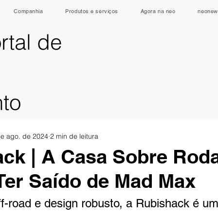
Companhia
Produtos e serviços
Agora na neo
neonew
rtal de
nto
de ago. de 2024
2 min de leitura
ck | A Casa Sobre Rod
Ter Saído de Mad Max
f-road e design robusto, a Rubishack é u