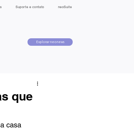
s
Suporte e contato
neoSuite
Explorar neonews
as que
ma casa 