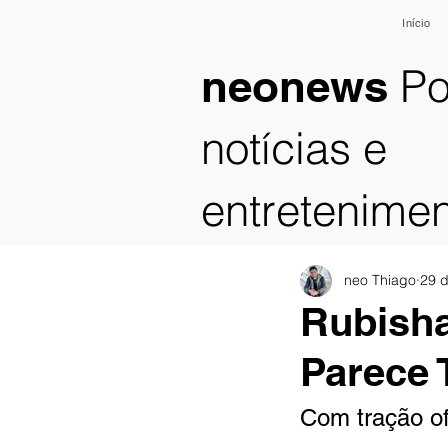
Início
Po
neonews
notícias e
entretenime
neo Thiago
29 
Rubisha
Parece 
Com tração of