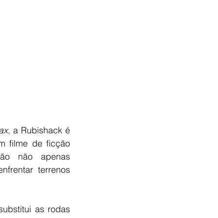
ax
, a Rubishack é 
 filme de ficção 
ção não apenas 
rentar terrenos 
bstitui as rodas 