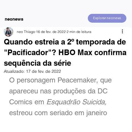
Explorar neonews
neonews
neo Thiago
16 de fev. de 2022
2 min de leitura
Quando estreia a 2º temporada de
"Pacificador"? HBO Max confirma
sequência da série
Atualizado:
17 de fev. de 2022
O personagem Peacemaker, que 
apareceu nas produções da DC 
Comics em 
Esquadrão Suicida, 
estreou com seriado em janeiro