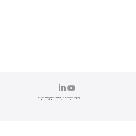
neonews, neoriginals e ClasTech são marcas neoCompany.
neoCompany ltda. Todos os direitos reservados.
Políticas neoCompany
neonews
neoSuite
Solicitar orçamento