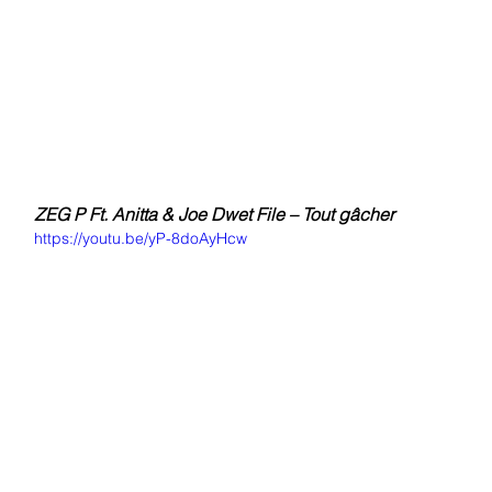
ZEG P Ft. Anitta & Joe Dwet File – Tout gâcher
https://youtu.be/yP-8doAyHcw