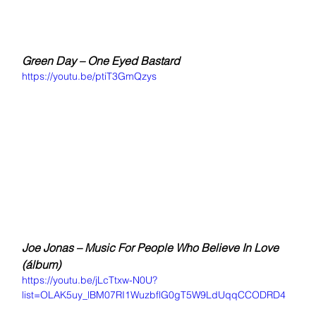
Green Day – One Eyed Bastard
https://youtu.be/ptiT3GmQzys
Joe Jonas – Music For People Who Believe In Love 
(álbum)
https://youtu.be/jLcTtxw-N0U?
list=OLAK5uy_lBM07RI1WuzbflG0gT5W9LdUqqCCODRD4