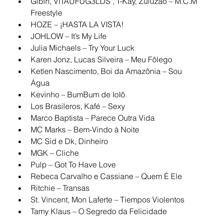
Gibin, VITAUFUG3LDS , T-Kay, Zuluzão – M.C.M 
Freestyle
HOZE – ¡HASTA LA VISTA!
JOHLOW – It’s My Life
Julia Michaels – Try Your Luck
Karen Jonz, Lucas Silveira – Meu Fôlego
Ketlen Nascimento, Boi da Amazônia – Sou 
Água
Kevinho – BumBum de IoIô
Los Brasileros, Kafé – Sexy
Marco Baptista – Parece Outra Vida
MC Marks – Bem-Vindo à Noite
MC Sid e Dk, Dinheiro
MGK – Cliche
Pulp – Got To Have Love
Rebeca Carvalho e Cassiane – Quem É Ele
Ritchie – Transas
St. Vincent, Mon Laferte – Tiempos Violentos
Tamy Klaus – O Segredo da Felicidade