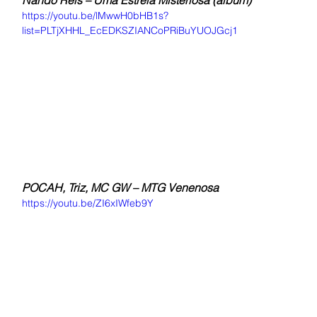
Nando Reis – Uma Estrela Misteriosa (álbum)
https://youtu.be/lMwwH0bHB1s?
list=PLTjXHHL_EcEDKSZIANCoPRiBuYUOJGcj1
POCAH, Triz, MC GW – MTG Venenosa
https://youtu.be/ZI6xIWfeb9Y