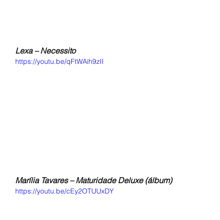
Lexa – Necessito
https://youtu.be/qFtWAih9zII
Marília Tavares – Maturidade Deluxe (álbum)
https://youtu.be/cEy2OTUUxDY