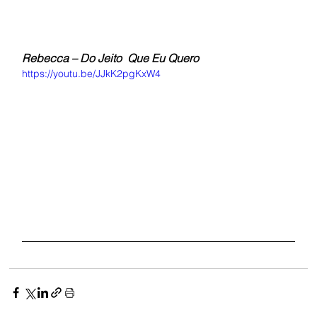
Rebecca – Do Jeito  Que Eu Quero
https://youtu.be/JJkK2pgKxW4