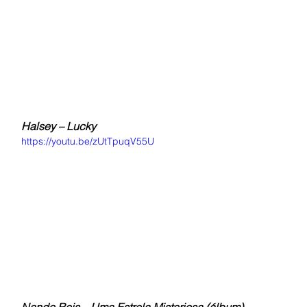
Halsey – Lucky
https://youtu.be/zUtTpuqV55U