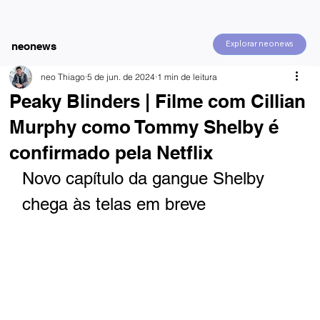
Explorar neonews
neonews
neo Thiago
5 de jun. de 2024
1 min de leitura
Peaky Blinders | Filme com Cillian
Murphy como Tommy Shelby é
confirmado pela Netflix
Novo capítulo da gangue Shelby 
chega às telas em breve