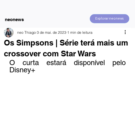
Explorar neonews
neonews
neo Thiago
3 de mai. de 2023
1 min de leitura
Os Simpsons | Série terá mais um
crossover com Star Wars
O curta estará disponível pelo 
Disney+