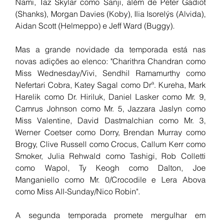
Nami, Taz Skylar como Sanji, além de Peter Gadiot 
(Shanks), Morgan Davies (Koby), Ilia Isorelýs (Alvida), 
Aidan Scott (Helmeppo) e Jeff Ward (Buggy).
Mas a grande novidade da temporada está nas 
novas adições ao elenco: "Charithra Chandran como 
Miss Wednesday/Vivi, Sendhil Ramamurthy como 
Nefertari Cobra, Katey Sagal como Drª. Kureha, Mark 
Harelik como Dr. Hiriluk, Daniel Lasker como Mr. 9, 
Camrus Johnson como Mr. 5, Jazzara Jaslyn como 
Miss Valentine, David Dastmalchian como Mr. 3, 
Werner Coetser como Dorry, Brendan Murray como 
Brogy, Clive Russell como Crocus, Callum Kerr como 
Smoker, Julia Rehwald como Tashigi, Rob Colletti 
como Wapol, Ty Keogh como Dalton, Joe 
Manganiello como Mr. 0/Crocodile e Lera Abova 
como Miss All-Sunday/Nico Robin".
A segunda temporada promete mergulhar em 