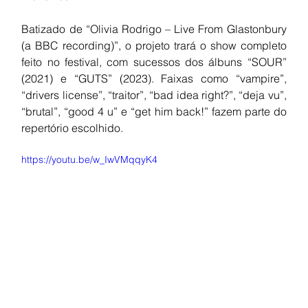
Batizado de “Olivia Rodrigo – Live From Glastonbury 
(a BBC recording)”, o projeto trará o show completo 
feito no festival, com sucessos dos álbuns “SOUR” 
(2021) e “GUTS” (2023). Faixas como “vampire”, 
“drivers license”, “traitor”, “bad idea right?”, “deja vu”, 
“brutal”, “good 4 u” e “get him back!” fazem parte do 
repertório escolhido.
https://youtu.be/w_IwVMqqyK4