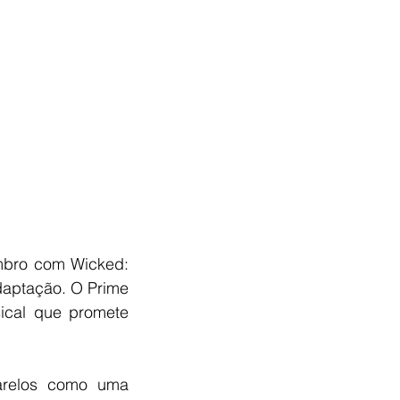
mbro com Wicked: 
daptação. O Prime 
cal que promete 
arelos como uma 