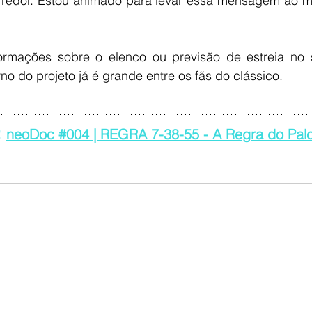
 redor. Estou animado para levar essa mensagem ao m
ormações sobre o elenco ou previsão de estreia no 
no do projeto já é grande entre os fãs do clássico.
 
neoDoc #004 | REGRA 7-38-55 - A Regra do Palc