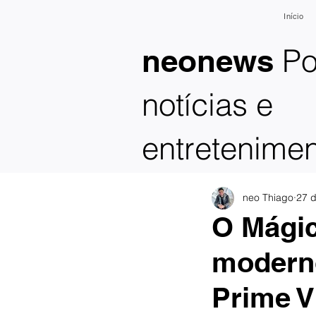
Início
Po
neonews
notícias e
entretenime
neo Thiago
27 
O Mági
moderno
Prime V