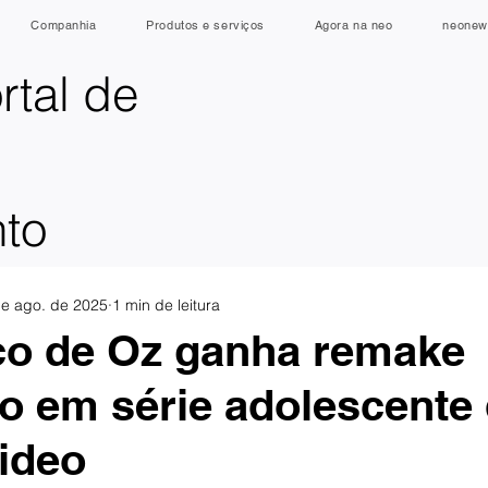
Companhia
Produtos e serviços
Agora na neo
neonew
rtal de
nto
de ago. de 2025
1 min de leitura
co de Oz ganha remake
 em série adolescente
ideo