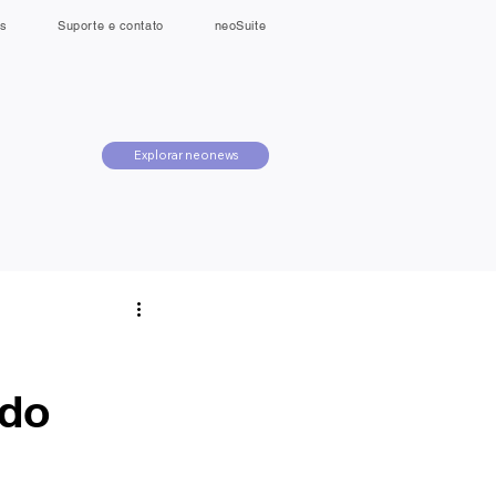
s
Suporte e contato
neoSuite
Explorar neonews
 do