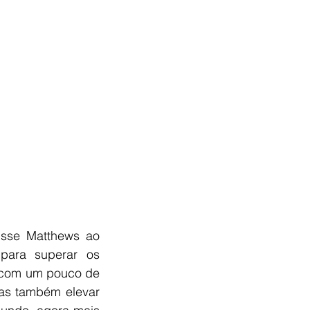
“Sou apaixonado pelos livros de O Mágico de Oz desde criança”, disse Matthews ao 
para superar os 
 com um pouco de 
as também elevar 