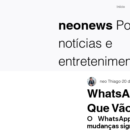
Início
Po
neonews
notícias e
entretenime
neo Thiago
20 d
WhatsAp
Que Vão
O WhatsApp
mudanças sign