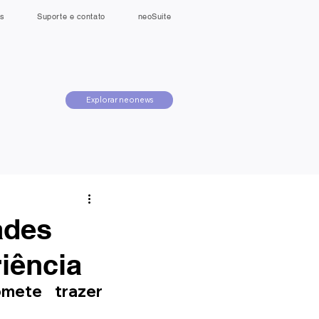
s
Suporte e contato
neoSuite
Explorar neonews
ades
iência
ete trazer 