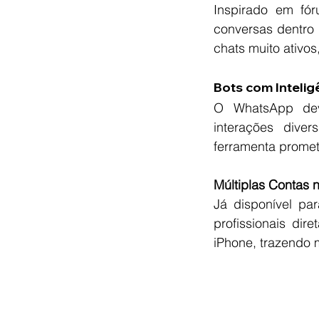
Inspirado em fór
conversas dentro 
chats muito ativo
Bots com Inteligên
O WhatsApp deve
interações diver
ferramenta promete
Múltiplas Contas 
Já disponível pa
profissionais di
iPhone, trazendo 