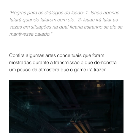
"Regras para os diálogos do Isaac: 1- Isaac apenas 
falará quando falarem com ele.  2- Isaac irá falar as 
vezes em situações na qual ficaria estranho se ele se 
mantivesse calado."
Confira algumas artes conceituais que foram 
mostradas durante a transmissão e que demonstra 
um pouco da atmosfera que o game irá trazer.