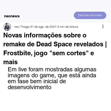
Explorar neonews
neonews
neo Thiago
31 de ago. de 2021
3 min de leitura
Novas informações sobre o
remake de Dead Space revelados |
Frostbite, jogo "sem cortes" e
mais
Em live foram mostradas algumas 
imagens do game, que está ainda 
em fase bem inicial de 
desenvolvimento