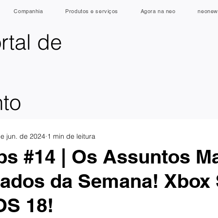
Companhia
Produtos e serviços
Agora na neo
neonew
rtal de
nto
e jun. de 2024
1 min de leitura
s #14 | Os Assuntos M
ados da Semana! Xbox S
OS 18!