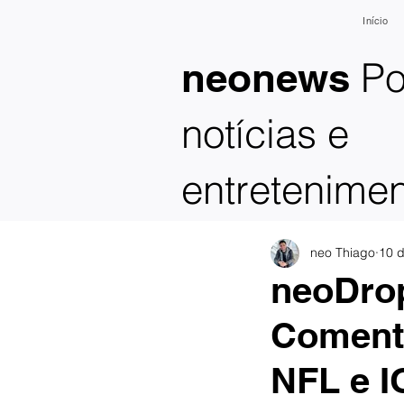
Início
Po
neonews
notícias e
entretenime
neo Thiago
10 d
neoDrop
Coment
NFL e I