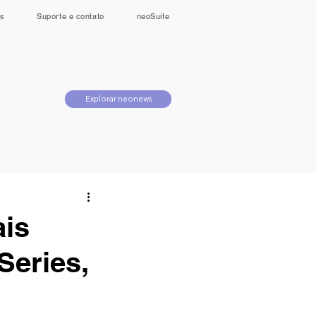
s
Suporte e contato
neoSuite
Explorar neonews
ais
eries,