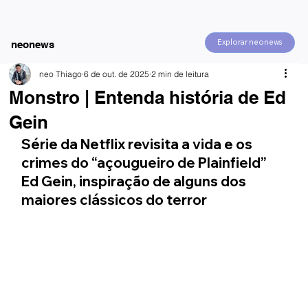
Explorar neonews
neonews
neo Thiago
6 de out. de 2025
2 min de leitura
Monstro | Entenda história de Ed
Gein
Série da Netflix revisita a vida e os 
crimes do “açougueiro de Plainfield” 
Ed Gein, inspiração de alguns dos 
maiores clássicos do terror