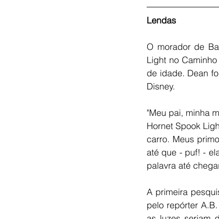
Lendas
O morador de Bax
Light no Caminho 
de idade. Dean fo
Disney. 
"Meu pai, minha m
Hornet Spook Light
carro. Meus prim
até que - puf! - 
palavra até cheg
A primeira pesqui
pelo repórter A.B.
as luzes seriam 