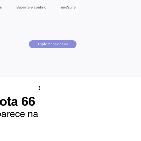
s
Suporte e contato
neoSuite
Explorar neonews
Rota 66
parece na 