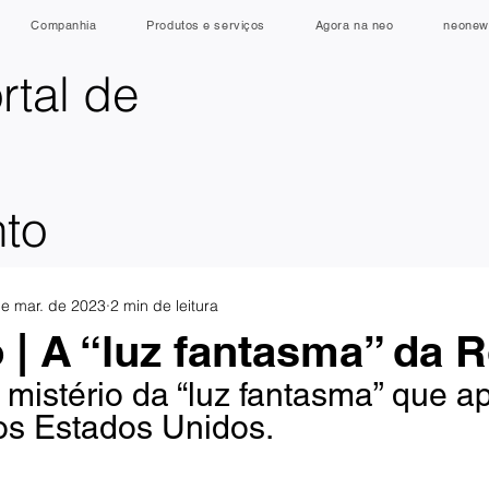
Companhia
Produtos e serviços
Agora na neo
neonew
rtal de
nto
e mar. de 2023
2 min de leitura
o | A “luz fantasma” da 
mistério da “luz fantasma” que a
os Estados Unidos. 