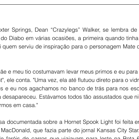
ter Springs, Dean “Crazylegs” Walker, se lembra de t
do Diabo em várias ocasiões, a primeira quando tinha 
i quem serviu de inspiração para o personagem Mate do
ãe e meu tio costumavam levar meus primos e eu para t
", ele conta. "Uma vez, ela até flutuou direto para o vidr
os e eu nos agachamos no banco de trás para nos esc
ela desapareceu. Estávamos todos tão assustados que n
armos em casa."
sa documentada sobre a Hornet Spook Light foi feita e
 MacDonald, que fazia parte do jornal Kansas City Star.
de faróis de carros que viajavam para leste na Rota