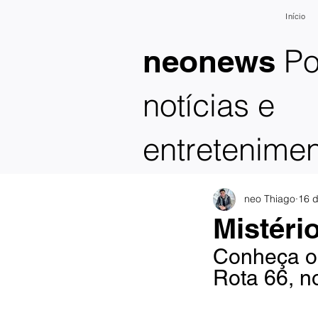
Início
Po
neonews
notícias e
entretenime
neo Thiago
16 d
Mistéri
Conheça o 
Rota 66, n