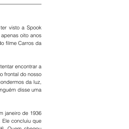
er visto a Spook 
apenas oito anos 
 filme Carros da 
entar encontrar a 
o frontal do nosso 
ondermos da luz, 
inguém disse uma 
m janeiro de 1936 
 Ele concluiu que 
 66. Quem chegou 