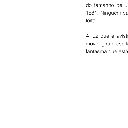
do tamanho de u
1881. Ninguém sa
feita. 
A luz que é avis
move, gira e osci
fantasma que est