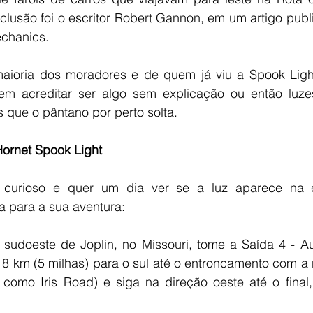
usão foi o escritor Robert Gannon, em um artigo publ
echanics.
maioria dos moradores e de quem já viu a Spook Lig
em acreditar ser algo sem explicação ou então luze
 que o pântano por perto solta. 
Hornet Spook Light
 curioso e quer um dia ver se a luz aparece na e
a para a sua aventura: 
 sudoeste de Joplin, no Missouri, tome a Saída 4 - Au
 8 km (5 milhas) para o sul até o entroncamento com a r
da como Iris Road) e siga na direção oeste até o final,