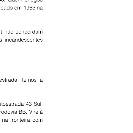
icado em 1965 na 
ht não concordam 
s incandescentes 
strada, temos a 
toestrada 43 Sul. 
odovia BB. Vire à 
 na fronteira com 