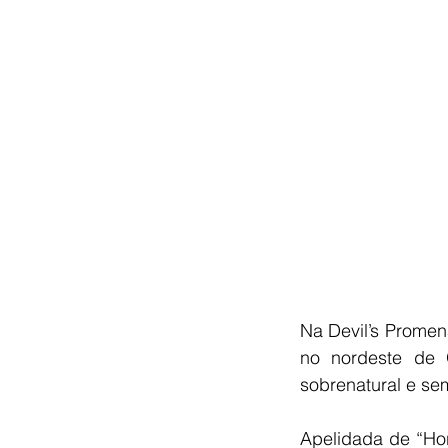
Na Devil’s Promen
no nordeste de 
sobrenatural e se
Apelidada de “Hor