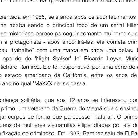
m um criminoso real que atormentou os Estados Unidos
ientada em 1985, seis anos após os acontecimentos d
ine acaba sendo o principal foco de um serial kille
noso misterioso parece perseguir somente mulheres que
m a protagonista - após encontrá-las, ele comete cri
za seu “trabalho” com uma marca em cada uma delas. J
apelido de "Night Stalker" foi Ricardo Leyva Muño
chard Ramirez. Ele foi responsável por uma série de a
o estado americano da Califórnia, entre os anos d
o ano no qual "MaXXXine" se passa.
riança solitária, que aos 12 anos se interessou por 
 primo, um veterano da Guerra do Vietnã que o ensinou
ejar corpos de forma que parecesse “natural”. O prim
ens de mulheres vietnamitas vilipendiadas por ele dur
 fixação do criminoso. Em 1982, Ramirez saiu de El Paso