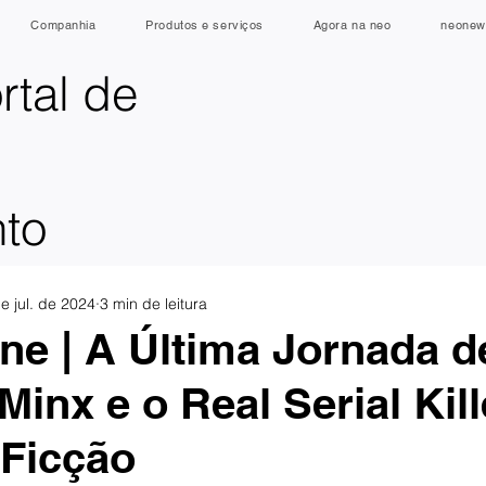
Companhia
Produtos e serviços
Agora na neo
neonew
rtal de
nto
e jul. de 2024
3 min de leitura
e | A Última Jornada d
Minx e o Real Serial Kill
 Ficção