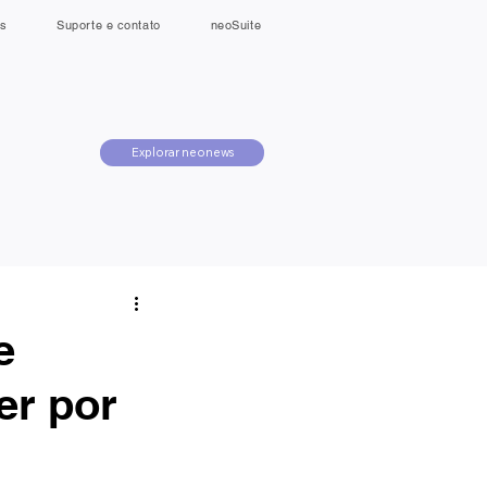
s
Suporte e contato
neoSuite
Explorar neonews
e
er por