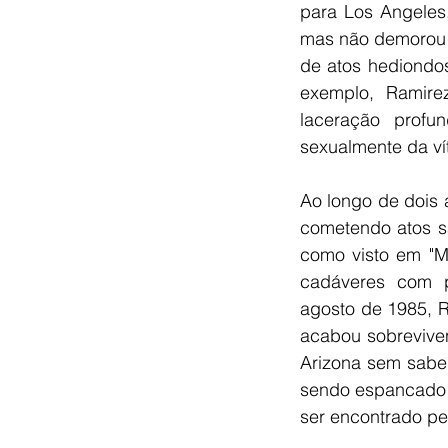
para Los Angeles
mas não demorou p
de atos hediondos
exemplo, Ramir
laceração profu
sexualmente da ví
Ao longo de dois a
cometendo atos s
como visto em "M
cadáveres com p
agosto de 1985, R
acabou sobreviven
Arizona sem saber
sendo espancado p
ser encontrado pel