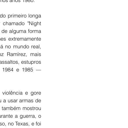
 nos anos 1980.
o primeiro longa 
r chamado "Night 
 de alguma forma 
mes extremamente 
á no mundo real, 
z Ramírez, mais 
ssaltos, estupros 
e 1984 e 1985 — 
violência e gore 
 a usar armas de 
o também mostrou 
ante a guerra, o 
, no Texas, e foi 