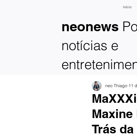
Início
Po
neonews
notícias e
entretenime
neo Thiago
11 d
MaXXXin
Maxine 
Trás da