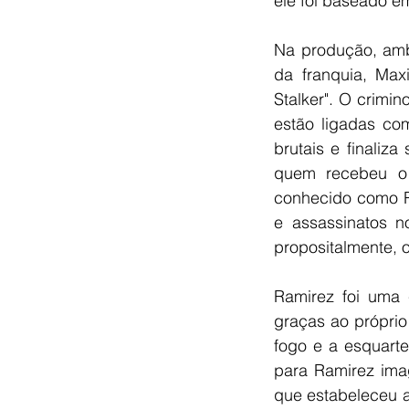
ele foi baseado e
Na produção, amb
da franquia, Max
Stalker". O crimi
estão ligadas co
brutais e finali
quem recebeu o 
conhecido como Ri
e assassinatos n
propositalmente, 
Ramirez foi uma c
graças ao próprio
fogo e a esquart
para Ramirez imag
que estabeleceu a