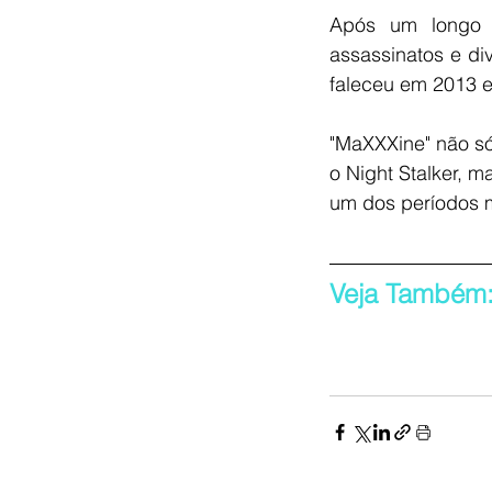
Após um longo p
assassinatos e di
faleceu em 2013 
"MaXXXine" não só 
o Night Stalker, m
um dos períodos ma
Veja Também