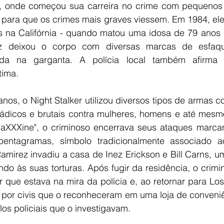
, onde começou sua carreira no crime com pequenos fu
ara que os crimes mais graves viessem. Em 1984, ele 
 na Califórnia - quando matou uma idosa de 79 anos n
ez deixou o corpo com diversas marcas de esfaq
nda na garganta. A polícia local também afirma 
tima.
nos, o Night Stalker utilizou diversos tipos de armas co
ádicos e brutais contra mulheres, homens e até mesmo
aXXXine", o criminoso encerrava seus ataques marca
entagramas, símbolo tradicionalmente associado a
amirez invadiu a casa de Inez Erickson e Bill Carns, u
do às suas torturas. Após fugir da residência, o crimin
 que estava na mira da polícia e, ao retornar para Lo
or civis que o reconheceram em uma loja de conveniên
os policiais que o investigavam.