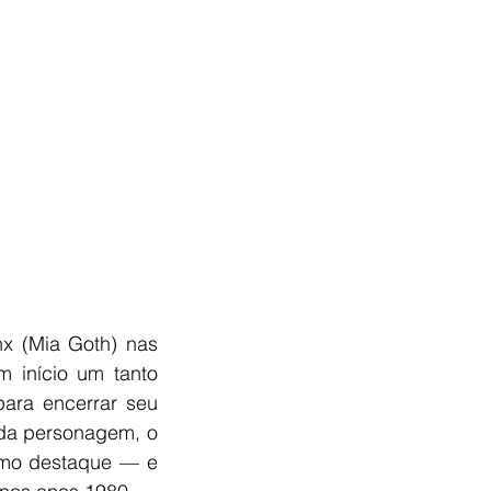
x (Mia Goth) nas 
 início um tanto 
para encerrar seu 
da personagem, o 
mo destaque — e 