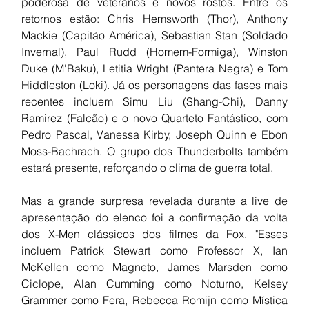
poderosa de veteranos e novos rostos. Entre os 
retornos estão: Chris Hemsworth (Thor), Anthony 
Mackie (Capitão América), Sebastian Stan (Soldado 
Invernal), Paul Rudd (Homem-Formiga), Winston 
Duke (M'Baku), Letitia Wright (Pantera Negra) e Tom 
Hiddleston (Loki). Já os personagens das fases mais 
recentes incluem Simu Liu (Shang-Chi), Danny 
Ramirez (Falcão) e o novo Quarteto Fantástico, com 
Pedro Pascal, Vanessa Kirby, Joseph Quinn e Ebon 
Moss-Bachrach. O grupo dos Thunderbolts também 
estará presente, reforçando o clima de guerra total.
Mas a grande surpresa revelada durante a live de 
apresentação do elenco foi a confirmação da volta 
dos X-Men clássicos dos filmes da Fox. "Esses 
incluem Patrick Stewart como Professor X, Ian 
McKellen como Magneto, James Marsden como 
Ciclope, Alan Cumming como Noturno, Kelsey 
Grammer como Fera, Rebecca Romijn como Mística 