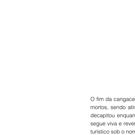
O fim da cangacei
mortos, sendo ati
decapitou enquant
segue viva e reve
turístico sob o n