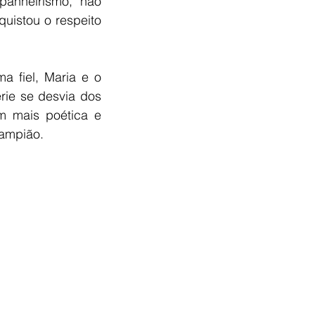
anheirismo, não 
uistou o respeito 
 fiel, Maria e o 
ie se desvia dos 
m mais poética e 
Lampião.