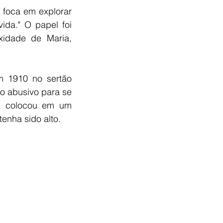
foca em explorar 
ida." O papel foi 
idade de Maria, 
m 1910 no sertão 
 abusivo para se 
a colocou em um 
enha sido alto.