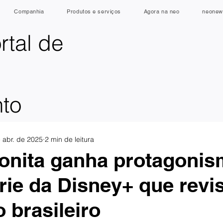
Companhia
Produtos e serviços
Agora na neo
neonew
rtal de
nto
 abr. de 2025
2 min de leitura
onita ganha protagoni
rie da Disney+ que revis
 brasileiro