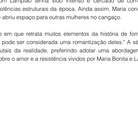
com Lampião tenha sido intenso e cercado de comp
iolências estruturais da época. Ainda assim, Maria conq
 abriu espaço para outras mulheres no cangaço.
em que retrata muitos elementos da história de forma
ode ser considerada uma romantização deles." A sér
utais da realidade, preferindo adotar uma abordage
obre o amor e a resistência vividos por Maria Bonita e 