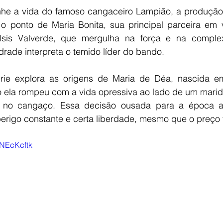
e a vida do famoso cangaceiro Lampião, a produção 
 o ponto de Maria Bonita, sua principal parceira em v
 Isis Valverde, que mergulha na força e na complex
drade interpreta o temido líder do bando.
érie explora as origens de Maria de Déa, nascida e
 ela rompeu com a vida opressiva ao lado de um marido
o no cangaço. Essa decisão ousada para a época 
perigo constante e certa liberdade, mesmo que o preço t
RNEcKcftk