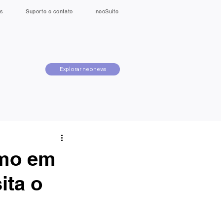
s
Suporte e contato
neoSuite
Explorar neonews
smo em
ita o