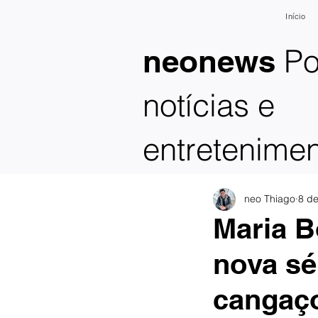
Início
Po
neonews
notícias e
entretenime
neo Thiago
8 de
Maria B
nova sé
cangaço