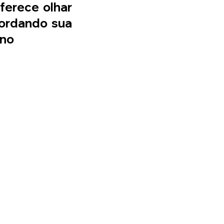
ferece olhar 
bordando sua 
ino