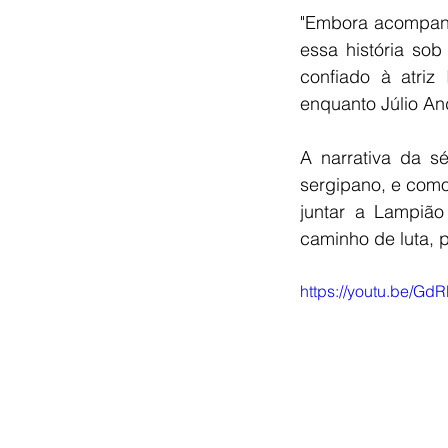
"Embora acompanh
essa história sob
confiado à atriz
enquanto Júlio An
A narrativa da s
sergipano, e como
juntar a Lampiã
caminho de luta, 
https://youtu.be/Gd