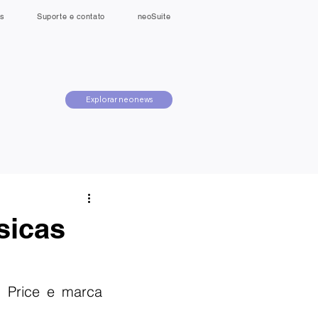
s
Suporte e contato
neoSuite
Explorar neonews
sicas
 Price e marca 