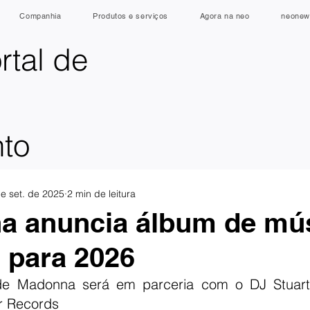
Companhia
Produtos e serviços
Agora na neo
neonew
rtal de
nto
e set. de 2025
2 min de leitura
a anuncia álbum de mú
s para 2026
de Madonna será em parceria com o DJ Stuart
r Records