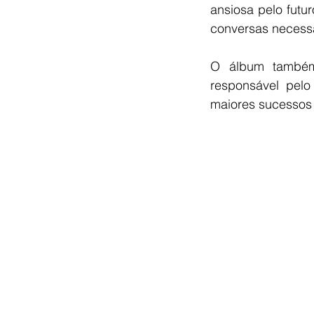
ansiosa pelo futu
conversas necessá
O álbum também
responsável pelo
maiores sucessos d