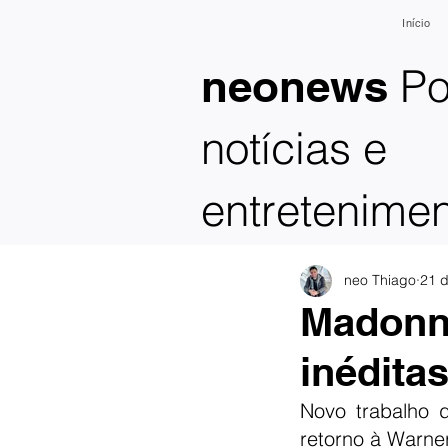
Início
Po
neonews
notícias e
entretenime
neo Thiago
21 d
Madonn
inédita
Novo trabalho 
retorno à Warne