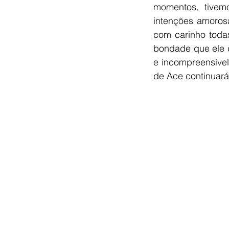
momentos, tivem
intenções amorosa
com carinho toda
bondade que ele d
e incompreensível.
de Ace continuará