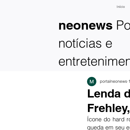
Início
Po
neonews
notícias e
entretenime
portalneonews
Lenda d
Frehley,
Ícone do hard r
queda em seu e