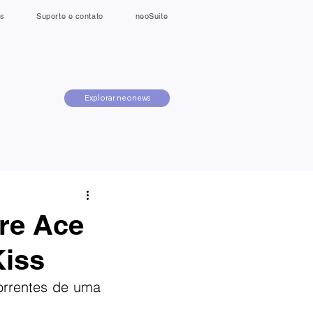
s
Suporte e contato
neoSuite
Explorar neonews
re Ace
Kiss
rrentes de uma 