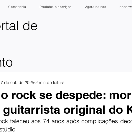
Companhia
Produtos e serviços
Agora na neo
neonew
rtal de
nto
17 de out. de 2025
2 min de leitura
o rock se despede: mor
 guitarrista original do 
ock faleceu aos 74 anos após complicações deco
stúdio