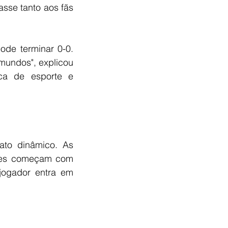
sse tanto aos fãs 
de terminar 0-0. 
undos", explicou 
ca de esporte e 
to dinâmico. As 
pes começam com 
ogador entra em 