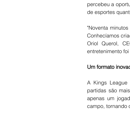
percebeu a oportu
de esportes quant
"Noventa minutos 
Conhecíamos criad
Oriol Querol, C
entretenimento fo
Um formato inova
A Kings League 
partidas são mai
apenas um jogado
campo, tornando o