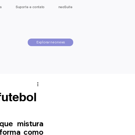
s
Suporte e contato
neoSuite
Explorar neonews
futebol
que mistura 
 forma como 