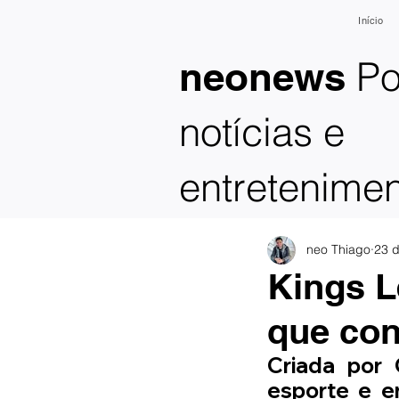
Início
Po
neonews
notícias e
entretenime
neo Thiago
23 d
Kings L
que co
Criada por 
esporte e e