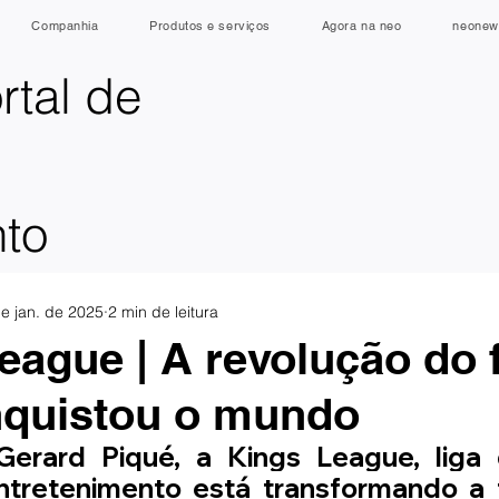
Companhia
Produtos e serviços
Agora na neo
neonew
rtal de
nto
e jan. de 2025
2 min de leitura
eague | A revolução do 
nquistou o mundo
Gerard Piqué, a Kings League, liga 
ntretenimento está transformando a