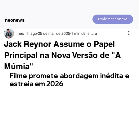
Explorar neonews
neonews
neo Thiago
25 de mar. de 2025
1 min de leitura
Jack Reynor Assume o Papel
Principal na Nova Versão de "A
Múmia"
Filme promete abordagem inédita e 
estreia em 2026