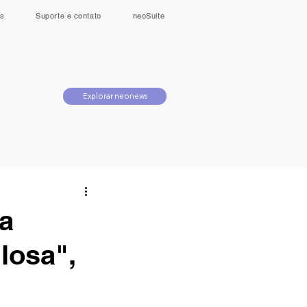
s
Suporte e contato
neoSuite
Explorar neonews
 a
losa",