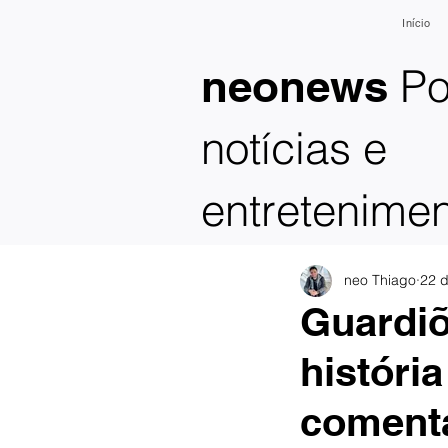
Início
Po
neonews
notícias e
entretenime
neo Thiago
22 d
Guardiõ
históri
coment