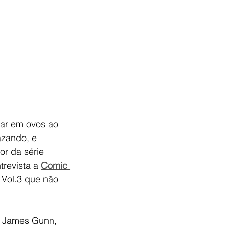
ar em ovos ao 
azando, e 
r da série 
revista a 
Comic 
 Vol.3 que não 
e James Gunn, 