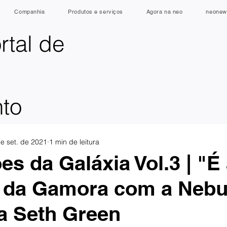
Companhia
Produtos e serviços
Agora na neo
neonew
rtal de
nto
e set. de 2021
1 min de leitura
es da Galáxia Vol.3 | "É
a da Gamora com a Nebu
a Seth Green