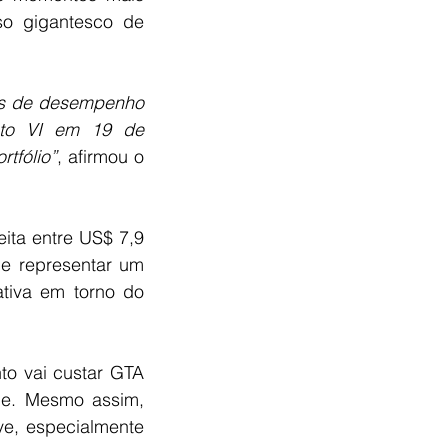
fortes da história da Take-Two, impulsionado principalmente pelo peso gigantesco de 
es de desempenho 
uto VI em 19 de 
tfólio”
, afirmou o 
ta entre US$ 7,9 
e representar um 
tiva em torno do 
o vai custar GTA 
me. Mesmo assim, 
e, especialmente 