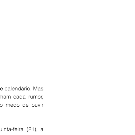
Poucos jogos conseguem parar a internet apenas com uma atualização de calendário. Mas 
ham cada rumor, 
o medo de ouvir 
nta-feira (21), a 