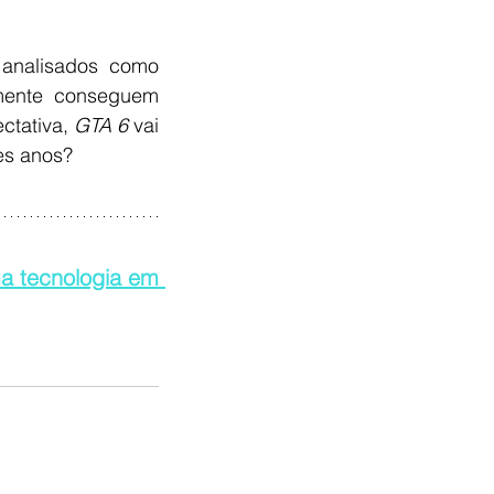
 analisados como 
mente conseguem 
ctativa, 
GTA 6
 vai 
es anos?
 tecnologia em 