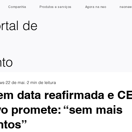
Companhia
Produtos e serviços
Agora na neo
neonew
rtal de
nto
ws
22 de mai.
2 min de leitura
em data reafirmada e C
o promete: “sem mais
ntos”