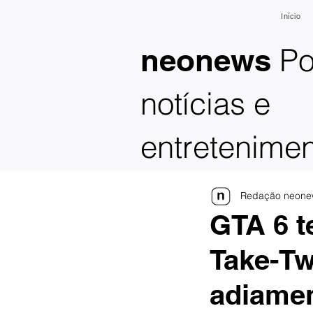
Início
Po
neonews
notícias e
entretenime
Redação neone
GTA 6 t
Take-Tw
adiame