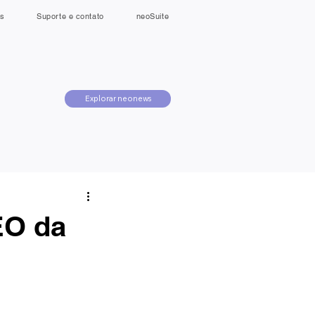
s
Suporte e contato
neoSuite
Explorar neonews
EO da