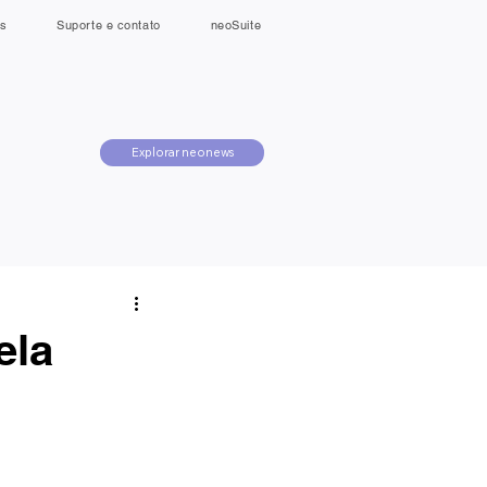
s
Suporte e contato
neoSuite
Explorar neonews
ela