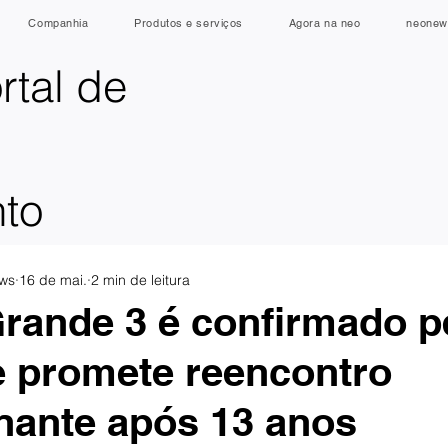
Companhia
Produtos e serviços
Agora na neo
neonew
rtal de
nto
ws
16 de mai.
2 min de leitura
rande 3 é confirmado p
 e promete reencontro
ante após 13 anos