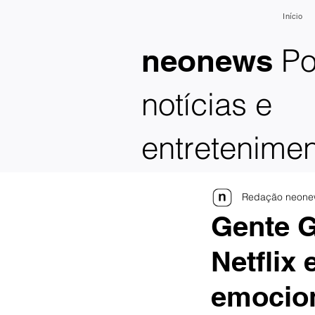
Início
Po
neonews
notícias e
entretenime
Redação neone
Gente G
Netflix
emocion