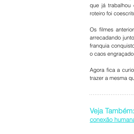
que já trabalhou
roteiro foi coescri
Os filmes anteri
arrecadando junt
franquia conquisto
o caos engraçado 
Agora fica a curi
trazer a mesma qu
Veja Também:
conexão humana