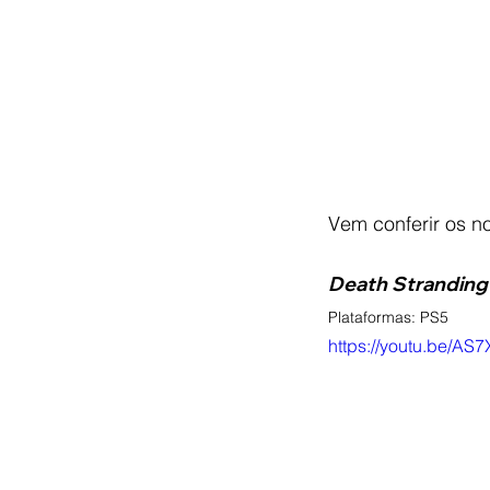
Vem conferir os n
Death Stranding 
Plataformas: 
PS5 
https://youtu.be/A