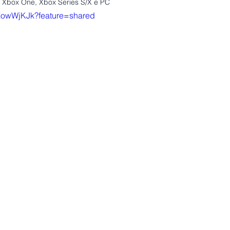
 Xbox One, Xbox Series S/X e PC
vZowWjKJk?feature=shared