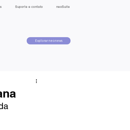
s
Suporte e contato
neoSuite
Explorar neonews
ana
da 