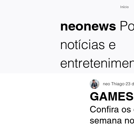
Início
Po
neonews
notícias e
entretenime
neo Thiago
23 d
GAMES 
Confira os
semana no