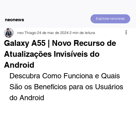
Explorar neonews
neonews
neo Thiago
24 de mar. de 2024
2 min de leitura
Galaxy A55 | Novo Recurso de
Atualizações Invisíveis do
Android
Descubra Como Funciona e Quais 
São os Benefícios para os Usuários 
do Android