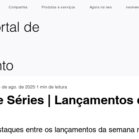
Companhia
Produtos e serviços
Agora na neo
neonew
rtal de
nto
4 de ago. de 2025
1 min de leitura
e Séries | Lançamentos 
a
staques entre os lançamentos da semana 