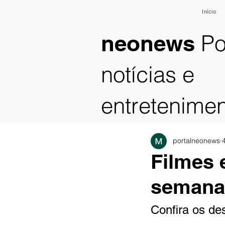
Início
Po
neonews
notícias e
entretenime
portalneonews
Filmes 
seman
Confira os de