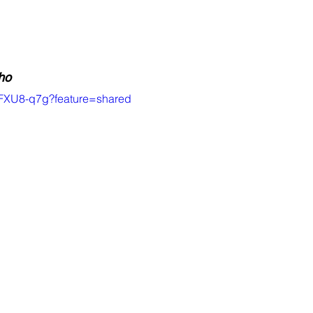
ho
HFFXU8-q7g?feature=shared