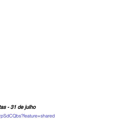
as - 31 de julho
mprpSdCQbs?feature=shared