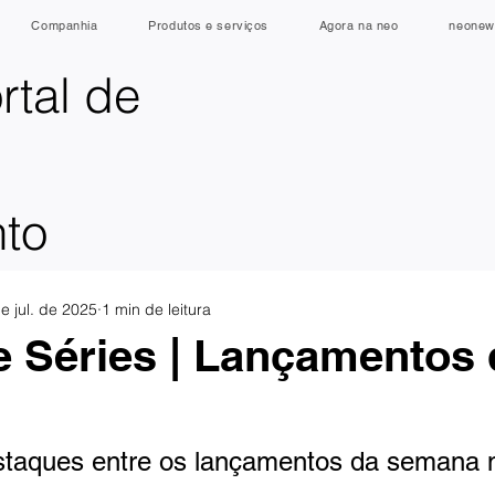
Companhia
Produtos e serviços
Agora na neo
neonew
rtal de
nto
e jul. de 2025
1 min de leitura
e Séries | Lançamentos 
a
staques entre os lançamentos da semana 