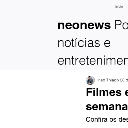
Início
Po
neonews
notícias e
entretenime
neo Thiago
28 d
Filmes 
seman
Confira os de