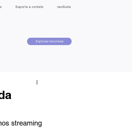
s
Suporte e contato
neoSuite
Explorar neonews
da
nos streaming