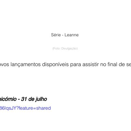
Série - Leanne
(Foto: Divulgação)
ovos lançamentos disponíveis para assistir no final de 
córnio - 31 de julho
fF86lqsJY?feature=shared