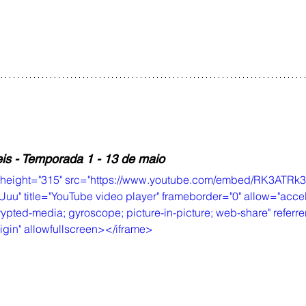
s - Temporada 1 - 13 de maio
" height="315" src="https://www.youtube.com/embed/RK3ATRk
" title="YouTube video player" frameborder="0" allow="accele
ypted-media; gyroscope; picture-in-picture; web-share" referrer
igin" allowfullscreen></iframe>