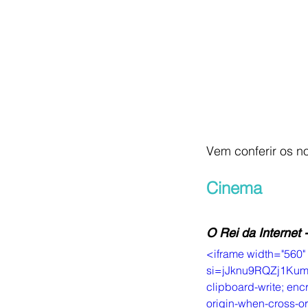
Vem conferir os n
Cinema
O Rei da Internet 
<iframe width="560
si=jJknu9RQZj1KumWn
clipboard-write; encr
origin-when-cross-or