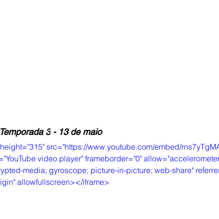
 Temporada 3
 - 13 de maio
 height="315" src="https://www.youtube.com/embed/rns7yTgM
="YouTube video player" frameborder="0" allow="accelerometer;
ypted-media; gyroscope; picture-in-picture; web-share" referrer
igin" allowfullscreen></iframe>