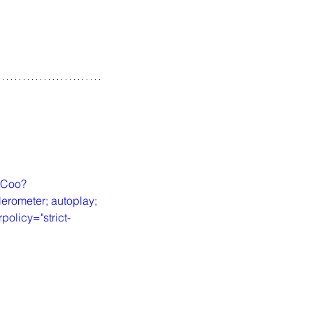
3Coo?
rometer; autoplay; 
policy="strict-