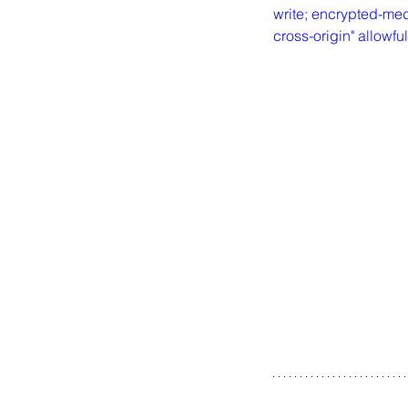
write; encrypted-med
cross-origin" allowf