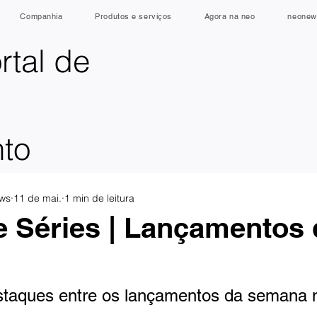
Companhia
Produtos e serviços
Agora na neo
neonew
rtal de
nto
ws
11 de mai.
1 min de leitura
e Séries | Lançamentos 
a
staques entre os lançamentos da semana 