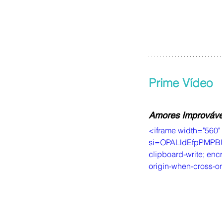
Prime Vídeo
Amores Improvávei
<iframe width="560
si=OPALldEfpPMPBUuu
clipboard-write; encr
origin-when-cross-or