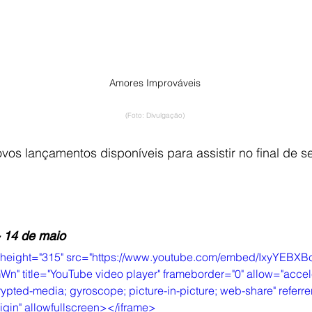
Amores Improváveis
(Foto: Divulgação)
ovos lançamentos disponíveis para assistir no final de 
- 14 de maio
" height="315" src="https://www.youtube.com/embed/IxyYEBX
" title="YouTube video player" frameborder="0" allow="accele
ypted-media; gyroscope; picture-in-picture; web-share" referrer
igin" allowfullscreen></iframe>