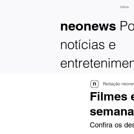
Início
Po
neonews
notícias e
entretenime
Redação neone
Filmes 
seman
Confira os de