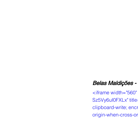
Belas Maldições -
<iframe width="560"
Sz5Vy6uI0FXLx" title
clipboard-write; encr
origin-when-cross-or