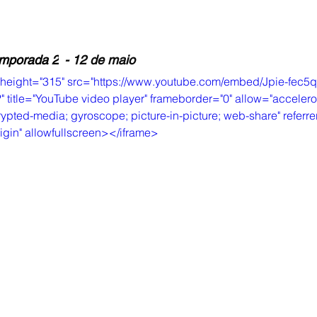
emporada 2
- 12 de maio
 height="315" src="https://www.youtube.com/embed/Jpie-fec5
 title="YouTube video player" frameborder="0" allow="accelero
ypted-media; gyroscope; picture-in-picture; web-share" referrer
igin" allowfullscreen></iframe>