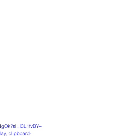
NgOk?si=i3L1fvBY--
lay; clipboard-