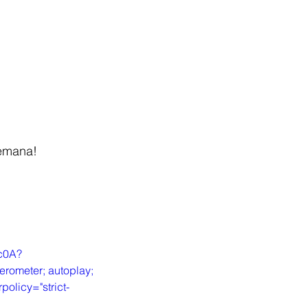
semana!
Bc0A?
rometer; autoplay; 
policy="strict-