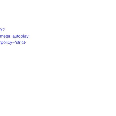
qY?
meter; autoplay; 
policy="strict-