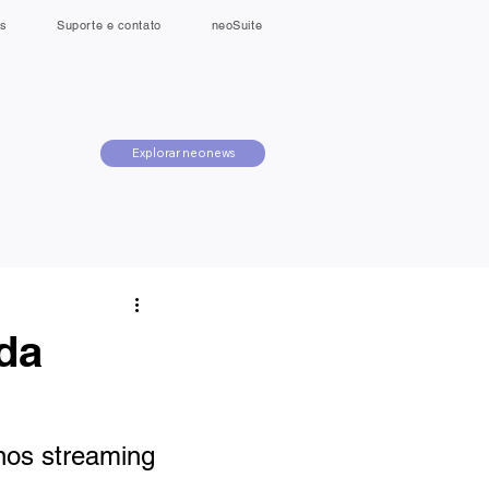
s
Suporte e contato
neoSuite
Explorar neonews
da
nos streaming