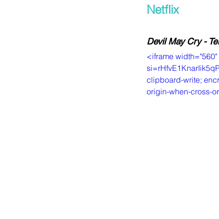
Netflix
Devil May Cry - T
<iframe width="560"
si=rHfvE1KnarIik5qP"
clipboard-write; encr
origin-when-cross-or