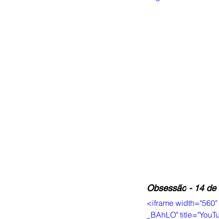
Obsessão
 - 14 de
<iframe width="560
_BAhLO" title="YouTu