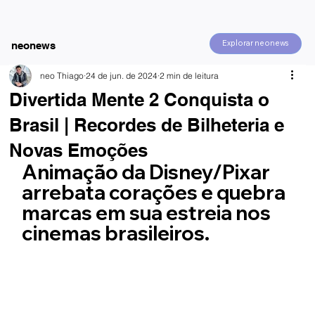
Explorar neonews
neonews
neo Thiago
24 de jun. de 2024
2 min de leitura
Divertida Mente 2 Conquista o
Brasil | Recordes de Bilheteria e
Novas Emoções
Animação da Disney/Pixar 
arrebata corações e quebra 
marcas em sua estreia nos 
cinemas brasileiros.