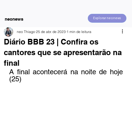
Explorar neonews
neonews
neo Thiago
25 de abr. de 2023
1 min de leitura
Diário BBB 23 | Confira os
cantores que se apresentarão na
final
A final acontecerá na noite de hoje 
(25)