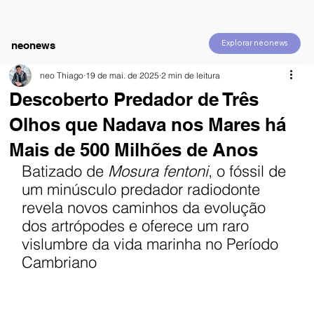
Explorar neonews
neonews
neo Thiago
19 de mai. de 2025
2 min de leitura
Descoberto Predador de Três
Olhos que Nadava nos Mares há
Mais de 500 Milhões de Anos
Batizado de 
Mosura fentoni
, o fóssil de 
um minúsculo predador radiodonte 
revela novos caminhos da evolução 
dos artrópodes e oferece um raro 
vislumbre da vida marinha no Período 
Cambriano