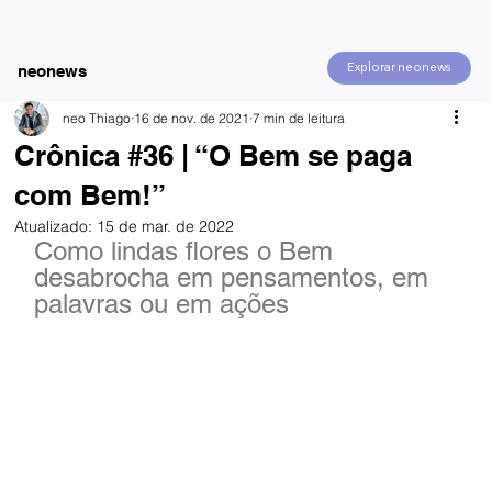
Explorar neonews
neonews
neo Thiago
16 de nov. de 2021
7 min de leitura
Crônica #36 | “O Bem se paga
com Bem!”
Atualizado:
15 de mar. de 2022
Como lindas flores o Bem 
desabrocha em pensamentos, em 
palavras ou em ações