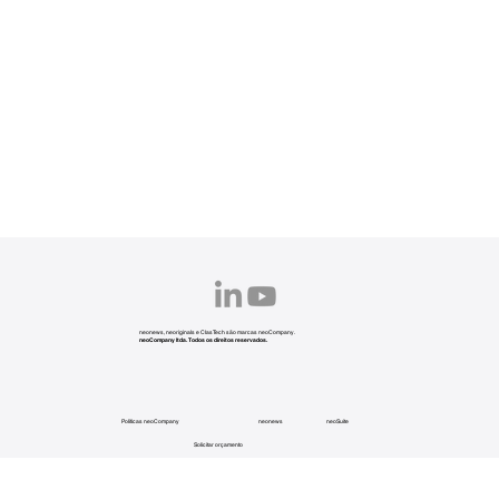
neonews, neoriginals e ClasTech são marcas neoCompany.
neoCompany ltda. Todos os direitos reservados.
Políticas neoCompany
neonews
neoSuite
Solicitar orçamento