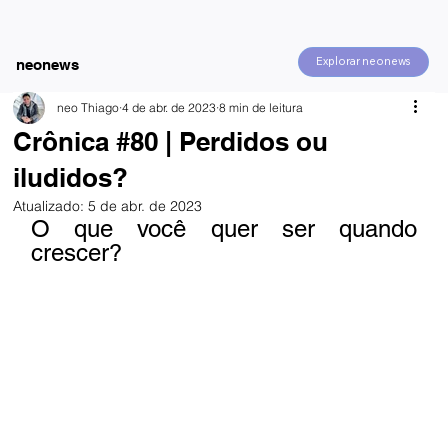
Explorar neonews
neonews
neo Thiago
4 de abr. de 2023
8 min de leitura
Crônica #80 | Perdidos ou
iludidos?
Atualizado:
5 de abr. de 2023
O que você quer ser quando 
crescer?