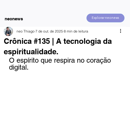
Explorar neonews
neonews
neo Thiago
7 de out. de 2025
8 min de leitura
Crônica #135 | A tecnologia da
espiritualidade.
O espírito que respira no coração 
digital.