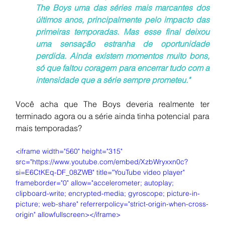
The Boys uma das séries mais marcantes dos 
últimos anos, principalmente pelo impacto das 
primeiras temporadas. Mas esse final deixou 
uma sensação estranha de oportunidade 
perdida. Ainda existem momentos muito bons, 
só que faltou coragem para encerrar tudo com a 
intensidade que a série sempre prometeu."
Você acha que The Boys deveria realmente ter 
terminado agora ou a série ainda tinha potencial para 
mais temporadas?
<iframe width="560" height="315" 
src="https://www.youtube.com/embed/XzbWryxxn0c?
si=E6CtKEq-DF_08ZWB" title="YouTube video player" 
frameborder="0" allow="accelerometer; autoplay; 
clipboard-write; encrypted-media; gyroscope; picture-in-
picture; web-share" referrerpolicy="strict-origin-when-cross-
origin" allowfullscreen></iframe>