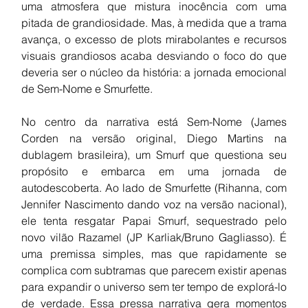
uma atmosfera que mistura inocência com uma 
pitada de grandiosidade. Mas, à medida que a trama 
avança, o excesso de plots mirabolantes e recursos 
visuais grandiosos acaba desviando o foco do que 
deveria ser o núcleo da história: a jornada emocional 
de Sem-Nome e Smurfette.
No centro da narrativa está Sem-Nome (James 
Corden na versão original, Diego Martins na 
dublagem brasileira), um Smurf que questiona seu 
propósito e embarca em uma jornada de 
autodescoberta. Ao lado de Smurfette (Rihanna, com 
Jennifer Nascimento dando voz na versão nacional), 
ele tenta resgatar Papai Smurf, sequestrado pelo 
novo vilão Razamel (JP Karliak/Bruno Gagliasso). É 
uma premissa simples, mas que rapidamente se 
complica com subtramas que parecem existir apenas 
para expandir o universo sem ter tempo de explorá-lo 
de verdade. Essa pressa narrativa gera momentos 