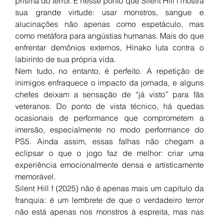
prisma do terror. É nesse ponto que Silent Hill f mostra 
sua grande virtude: usar monstros, sangue e 
alucinações não apenas como espetáculo, mas 
como metáfora para angústias humanas. Mais do que 
enfrentar demônios externos, Hinako luta contra o 
labirinto de sua própria vida.
Nem tudo, no entanto, é perfeito. A repetição de 
inimigos enfraquece o impacto da jornada, e alguns 
chefes deixam a sensação de “já visto” para fãs 
veteranos. Do ponto de vista técnico, há quedas 
ocasionais de performance que comprometem a 
imersão, especialmente no modo performance do 
PS5. Ainda assim, essas falhas não chegam a 
eclipsar o que o jogo faz de melhor: criar uma 
experiência emocionalmente densa e artisticamente 
memorável.
Silent Hill f (2025) não é apenas mais um capítulo da 
franquia: é um lembrete de que o verdadeiro terror 
não está apenas nos monstros à espreita, mas nas 