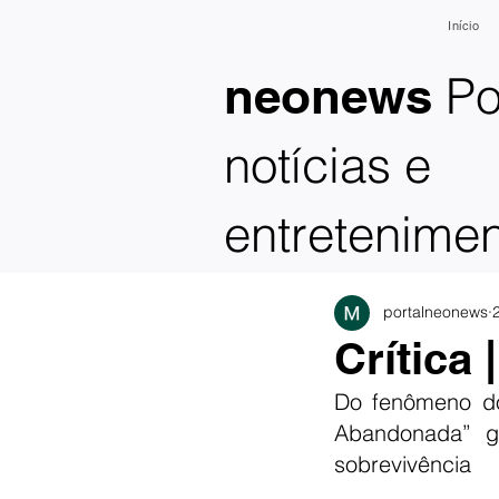
Início
Po
neonews
notícias e
entretenime
portalneonews
Crítica
Do fenômeno do
Abandonada” g
sobrevivência