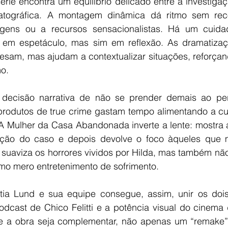
rie encontra um equilíbrio delicado entre a investigação
tográfica. A montagem dinâmica dá ritmo sem recor
agens ou a recursos sensacionalistas. Há um cuida
r em espetáculo, mas sim em reflexão. As dramatiza
esam, mas ajudam a contextualizar situações, reforçan
mo.
 decisão narrativa de não se prender demais ao perf
rodutos de true crime gastam tempo alimentando a cur
A Mulher da Casa Abandonada inverte a lente: mostra 
ação do caso e depois devolve o foco àqueles que m
suaviza os horrores vividos por Hilda, mas também não
mo mero entretenimento de sofrimento.
tia Lund e sua equipe consegue, assim, unir os dois
podcast de Chico Felitti e a potência visual do cinema
e a obra seja complementar, não apenas um “remake” 