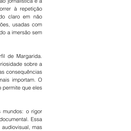
 jornalística e a 
rer à repetição 
do claro em não 
ções, usadas com 
do a imersão sem 
il de Margarida. 
iosidade sobre a 
as consequências 
ais importam. O 
 permite que eles 
 mundos: o rigor 
 documental. Essa 
audiovisual, mas 