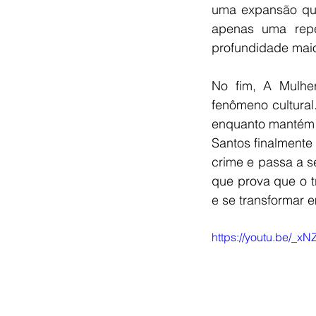
uma expansão que
apenas uma repe
profundidade maio
No fim, A Mulh
fenômeno cultural
enquanto mantém a
Santos finalmente
crime e passa a s
que prova que o t
e se transformar 
https://youtu.be/_x