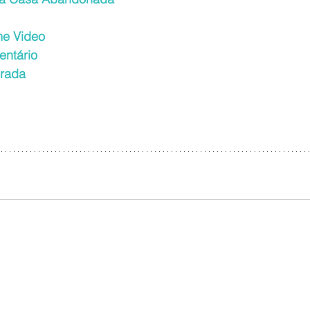
me Video
ntário 
rada