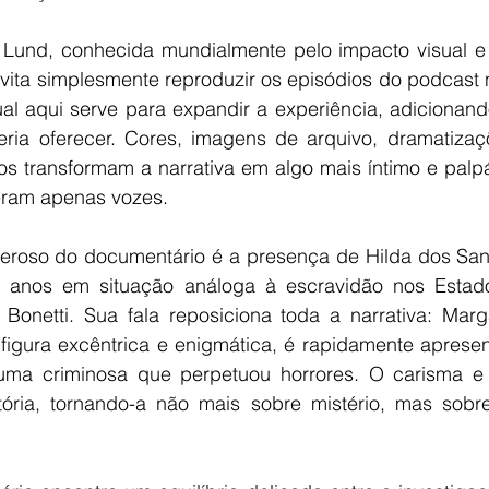
a Lund, conhecida mundialmente pelo impacto visual e 
evita simplesmente reproduzir os episódios do podcast 
isual aqui serve para expandir a experiência, adiciona
ria oferecer. Cores, imagens de arquivo, dramatizaçõ
os transformam a narrativa em algo mais íntimo e palp
eram apenas vozes.
eroso do documentário é a presença de Hilda dos Sant
 anos em situação análoga à escravidão nos Estado
Bonetti. Sua fala reposiciona toda a narrativa: Marga
igura excêntrica e enigmática, é rapidamente aprese
uma criminosa que perpetuou horrores. O carisma e 
ória, tornando-a não mais sobre mistério, mas sobre