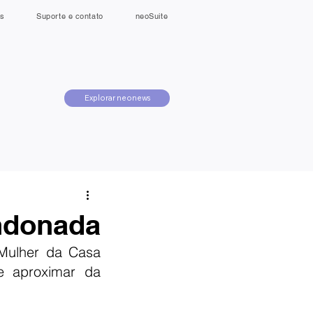
s
Suporte e contato
neoSuite
Explorar neonews
andonada
Mulher da Casa 
 aproximar da 