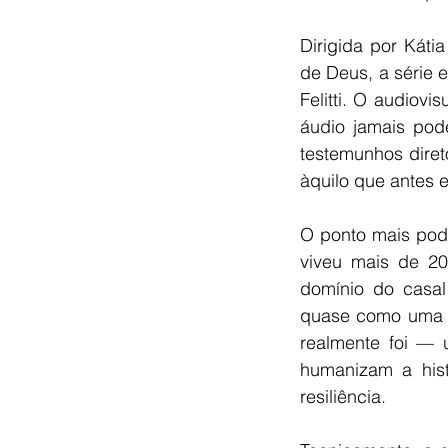
Dirigida por Káti
de Deus, a série 
Felitti. O audiov
áudio jamais pode
testemunhos diret
àquilo que antes 
O ponto mais pod
viveu mais de 20
domínio do casal 
quase como uma f
realmente foi — 
humanizam a hist
resiliência.