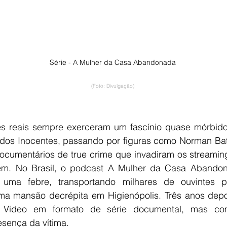
Série - A Mulher da Casa Abandonada
(Foto: Divulgação)
es reais sempre exerceram um fascínio quase mórbido 
dos Inocentes, passando por figuras como Norman Bate
ocumentários de true crime que invadiram os streaming
ém. No Brasil, o podcast A Mulher da Casa Abandon
 uma febre, transportando milhares de ouvintes pa
a mansão decrépita em Higienópolis. Três anos depois
Video em formato de série documental, mas com 
esença da vítima.