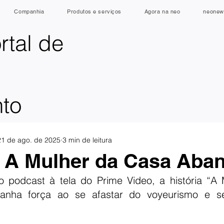
Companhia
Produtos e serviços
Agora na neo
neonew
rtal de
nto
21 de ago. de 2025
3 min de leitura
 | A Mulher da Casa Ab
 podcast à tela do Prime Video, a história “A 
anha força ao se afastar do voyeurismo e se