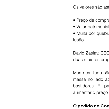
Os valores são as
• Preço de compr
• Valor patrimoni
• Multa por quebr
fusão
David Zaslav, CEO
duas maiores empre
Mas nem tudo são
massa no lado ad
bastidores. E, p
aumentar o preço 
O pedido ao Co