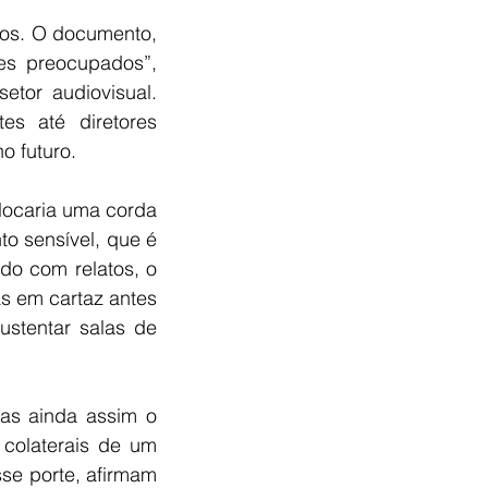
os. O documento, 
s preocupados”, 
tor audiovisual. 
s até diretores 
o futuro.
olocaria uma corda 
o sensível, que é 
do com relatos, o 
 em cartaz antes 
stentar salas de 
s ainda assim o 
colaterais de um 
e porte, afirmam 