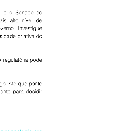
 e o Senado se 
s alto nível de 
erno investigue 
idade criativa do 
egulatória pode 
o. Até que ponto 
nte para decidir 