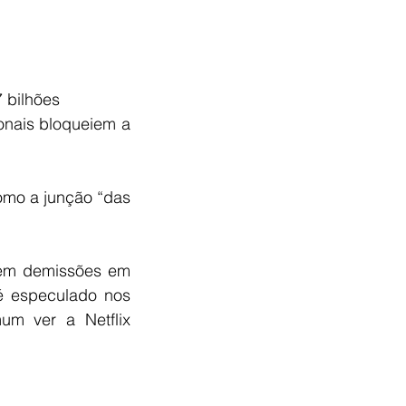
 bilhões 
onais bloqueiem a 
mo a junção “das 
em demissões em 
é especulado nos 
m ver a Netflix 