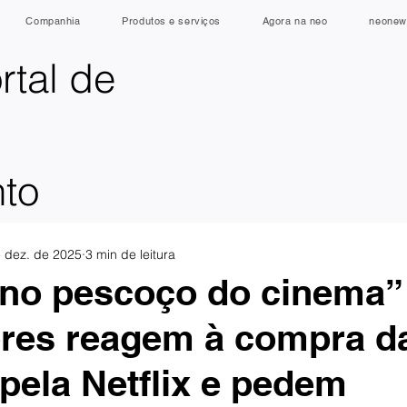
Companhia
Produtos e serviços
Agora na neo
neonew
rtal de
nto
 dez. de 2025
3 min de leitura
no pescoço do cinema” 
res reagem à compra d
pela Netflix e pedem