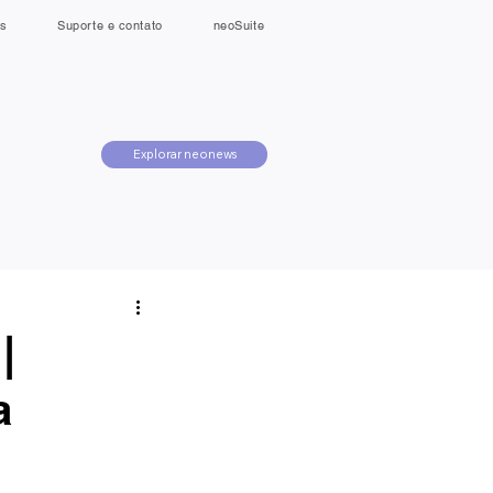
s
Suporte e contato
neoSuite
Explorar neonews
|
a