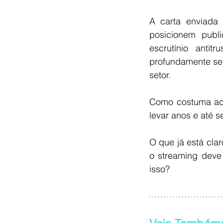
A carta enviada
posicionem publ
escrutínio antit
profundamente se 
setor.
Como costuma aco
levar anos e até s
O que já está cla
o streaming deve 
isso?