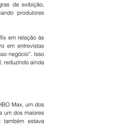
ras de exibição, 
cando produtores 
lix em relação às 
o em entrevistas 
o negócio”. Isso 
, reduzindo ainda 
 HBO Max, um dos 
a um dos maiores 
t também estava 