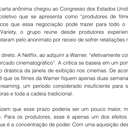
carta anônima chegou ao Congresso dos Estados Unid
oletivo que se apresenta como “produtores de filme
iscos que essa negociação pode trazer para todo o se
ariety, o grupo reúne desde produtores experiente
aram pelo anonimato por receio de sofrer retaliações n
 direto. A Netflix, ao adquirir a Warner, “efetivamente c
cado cinematográfico”. A crítica se baseia em um pont
o drástica da janela de exibição nos cinemas. De acor
ê que os filmes da Warner fiquem apenas duas semanas
reaming, um período considerado insuficiente para su
oras e toda a cadeia tradicional.
izem que esse prazo poderia ser um pouco maior, ma
. Para os produtores, esse é apenas um dos efeitos 
ue é a concentração de poder. Com uma aquisição dess