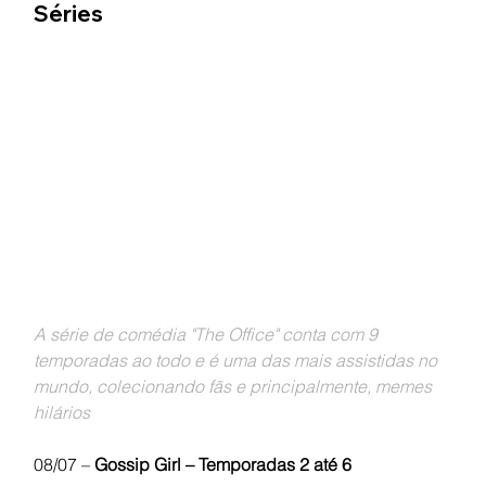
Séries
A série de comédia "The Office" conta com 9 
temporadas ao todo e é uma das mais assistidas no 
mundo, colecionando fãs e principalmente, memes 
hilários
08/07 –
 Gossip Girl – Temporadas 2 até 6