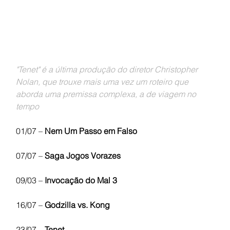
"Tenet" é a última produção do diretor Christopher 
Nolan, que trouxe mais uma vez um roteiro que 
aborda uma premissa complexa, a de viagem no 
tempo
01/07 –
 Nem Um Passo em Falso
07/07 – 
Saga Jogos Vorazes
09/03 – 
Invocação do Mal 3
16/07 – 
Godzilla vs. Kong
23/07 –
 Tenet