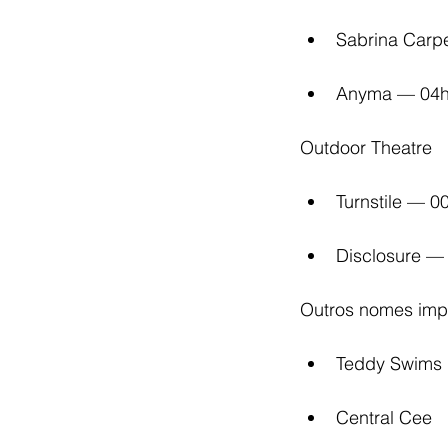
Sabrina Carp
Anyma — 04h 
Outdoor Theatre
Turnstile — 0
Disclosure —
Outros nomes impo
Teddy Swims
Central Cee