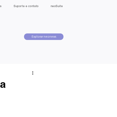
s
Suporte e contato
neoSuite
Explorar neonews
da
r