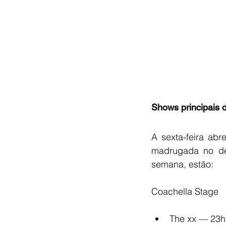
Shows principais 
A sexta-feira ab
madrugada no des
semana, estão:
Coachella Stage
The xx — 23h