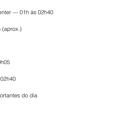
enter — 01h às 02h40
(aprox.)
0h05
 02h40
rtantes do dia