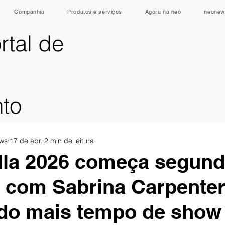
Companhia
Produtos e serviços
Agora na neo
neonew
rtal de
nto
ws
17 de abr.
2 min de leitura
lla 2026 começa segun
 com Sabrina Carpente
do mais tempo de show