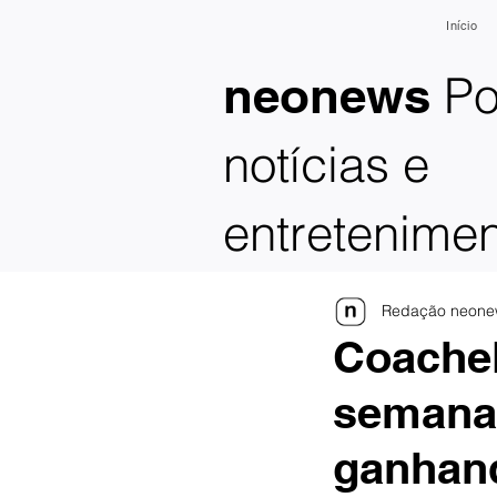
Início
Po
neonews
notícias e
entretenime
Redação neone
Coache
semana
ganhan